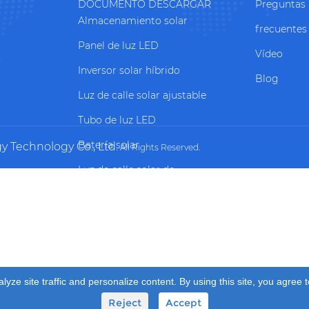
DOCUMENTO DESCARGAR
Preguntas
Almacenamiento solar
frecuentes
Panel de luz LED
Vídeo
Inversor solar híbrido
Blog
Luz de calle solar ajustable
Tubo de luz LED
Batería solar
Technology Co., Ltd.
All Rights Reserved.
Luz de calle solar de
carretera/autopista
Controlador solar
Luz de calle solar de la aldea
Farola solar
ze site traffic and personalize content. By using this site, you agree t
Luz solar del jardín
Reject
Accept