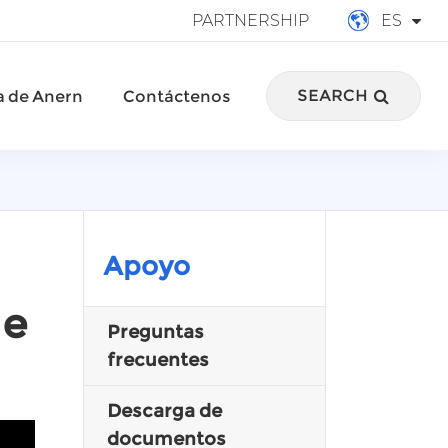
PARTNERSHIP
ES
English
SEARCH
a de Anern
Contáctenos
français
Deutsch
Español
italiano
Apoyo
русский
le
Preguntas
português
frecuentes
العربية
Descarga de
documentos
Türkçe