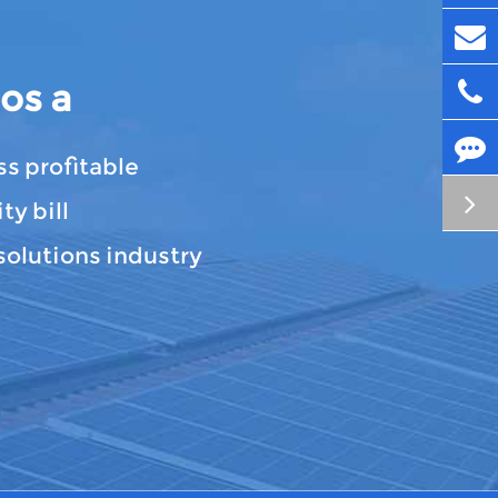
os a
s profitable
ty bill
solutions industry