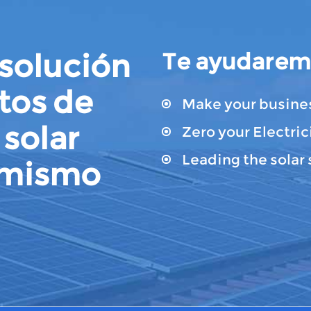
solución
Te ayudarem
tos de
Make your busines
 solar
Zero your Electrici
Leading the solar 
 mismo