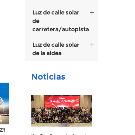
Luz de calle solar
de
carretera/autopista
Luz de calle solar
de la aldea
Noticias
LZ?