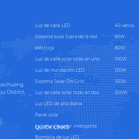
Luz de calle LED
40 vatios
Sistema solar fuera de la red
60W
eléctrica
80W
Luz de calle solar todo en uno
100W
Luz de inundación LED
120W
Sistema Solar On-Grid
150W
 Kaichuang
 District,
Luz de calle solar todo en dos
200W
Luz LED de alta Bahía
Panel solar
Luz de calle solar inteligente
QUICK LINKS
Bombilla de luz LED