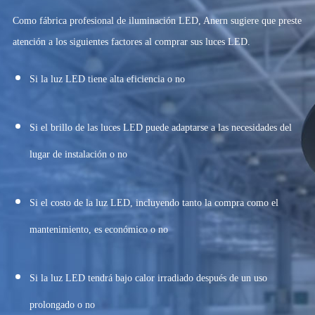
Como fábrica profesional de iluminación LED, Anern sugiere que preste
atención a los siguientes factores al comprar sus luces LED.
Si la luz LED tiene alta eficiencia o no
Si el brillo de las luces LED puede adaptarse a las necesidades del
lugar de instalación o no
La fuente de luz COB es una tecnología de fuente de luz de superficie
integrada de alta eficiencia en la que el chip LED está conectado
Si el costo de la luz LED, incluyendo tanto la compra como el
directamente a un sustrato de metal espejo de alta reflectividad. Esta
mantenimiento, es económico o no
tecnología elimina el concepto de soporte, sin galvanoplastia, reflujo y
proceso de parche; por lo que el proceso se reduce en casi un tercio y el
Si la luz LED tendrá bajo calor irradiado después de un uso
costo también se ahorra en un tercio.
prolongado o no